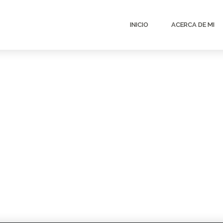
INICIO
ACERCA DE MI
0
 Edítala o bórrala ¡y comienza a publicar!