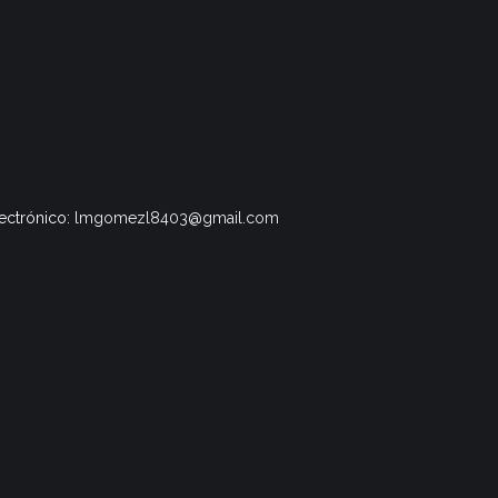
lectrónico:
lmgomezl8403@gmail.com